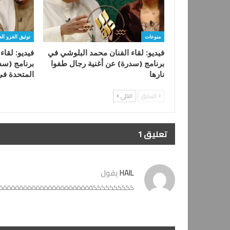
منوعات
توثيق الغزو ال
فيديو: لقاء الفنان محمد البلوشي في
فيديو: لقا
برنامج (سدرة) عن أغنية رجال طفوا
برنامج (سد
نارها
المتحدة ف
السابق
التالي
تعليق 1
HAIL
يقول
ككككككككككةةةةةةةةةةةةةةةةةةةةةةةةةةة