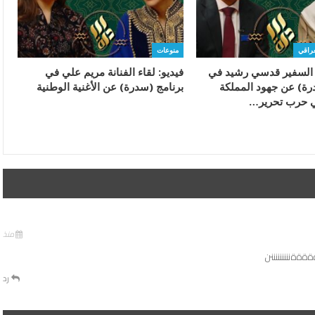
عراقي
منوعات
ء السفير قدسي رشيد في
فيديو: لقاء الفنانة مريم علي في
رة) عن جهود المملكة
برنامج (سدرة) عن الأغنية الوطنية
ي حرب تحرير…
منذ
نننننننننن
رد