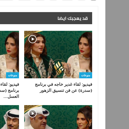
قد يعجبك ايضا
منوعات
منوعات
فيديو: لقاء غدير خاجه في برنامج
فيديو: لقا
(سدرة) عن فن تنسيق الزهور
برنامج (سدر
العسل…