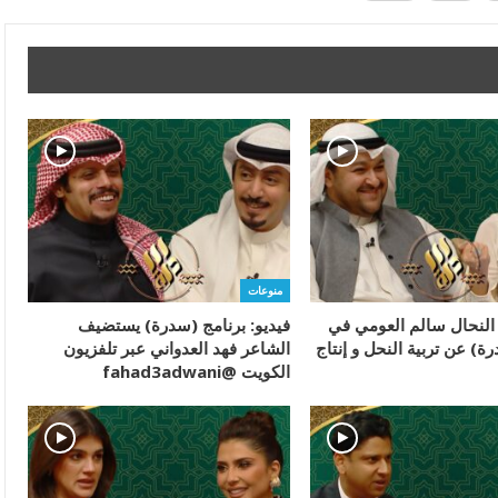
منوعات
ء النحال سالم العومي في
فيديو: برنامج (سدرة) يستضيف
ة) عن تربية النحل و إنتاج
الشاعر فهد العدواني عبر تلفزيون
الكويت @fahad3adwani