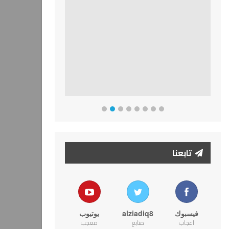
تابعنا
فيسبوك
alziadiq8
يوتيوب
اعجاب
متابع
معجب