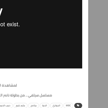
لمشاهدة ال
مسلسل سيلفي .. من بطولة ناصر القصبي ويُعرض عل
MBC
الجواري
الحرة
برنامج
بشير غنيم
حبيب الحبي