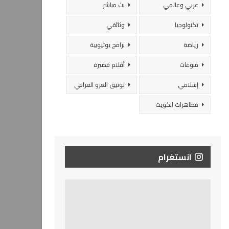
عربي وعالمي
بث مباشر
تكنولوجيا
وثائقي
رياضة
برامج يوتيوبية
منوعات
أفلام قصيرة
إسلامي
توثيق الغزو العراقي
مظاهرات الكويت
انستغرام