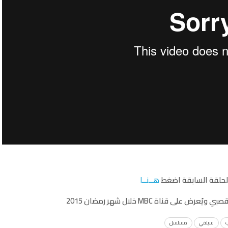
حلقة السابقة اضغط
هــنــا
ى قناة MBC خلال شهر رمضان 2015
ب
سيلفي
مسلسل