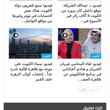
فيديو: د. عبدالله الشريكة:
فيديو/ مذيع تلفزيون دولة
موقع داعش كان يزوره من
الكويت: هناك بعض
الكويت 4 آلاف زائر في
الحسابات في تويتر وغيرها
الأسبوع في…
من مواقع التواصل…
الكويت
الكويت
فيديو: لقاء المحامي شريان
فيديو: سماء الكويت على
الشريان و هنادي أشكناني
موعد مع ظاهرة فلكية نادرة
في برنامج #بالكويتي عن
غداً .. إحتجاب كوكب الزهرة
ظاهرة العنف…
خلف القمر
السابق
التالي
اترك تعليق