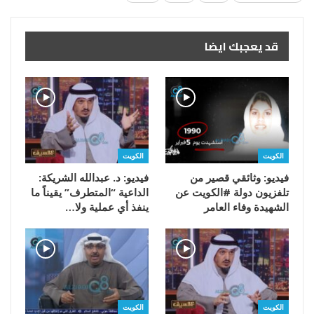
قد يعجبك ايضا
الكويت
الكويت
فيديو: وثائقي قصير من
فيديو: د. عبدالله الشريكة:
تلفزيون دولة #الكويت عن
الداعية “المتطرف” يقيناً ما
الشهيدة وفاء العامر
ينفذ أي عملية ولا…
الكويت
الكويت