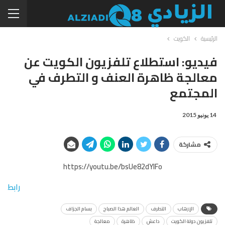
الرئيسية
الكويت
فيديو: استطلاع تلفزيون الكويت عن
معالجة ظاهرة العنف و التطرف في
المجتمع
14 يونيو 2015
مشاركة
https://youtu.be/bsUe82dYlFo
رابط
الإرهاب
التطرف
العالم هذا الصباح
بسام الجزاف
تلفزيون دولة الكويت
داعش
ظاهرة
معالجة