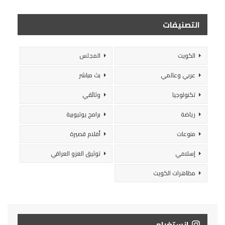
التصنيفات
الكويت
المجلس
عربي وعالمي
بث مباشر
تكنولوجيا
وثائقي
رياضة
برامج يوتيوبية
منوعات
أفلام قصيرة
إسلامي
توثيق الغزو العراقي
مظاهرات الكويت
انستغرام