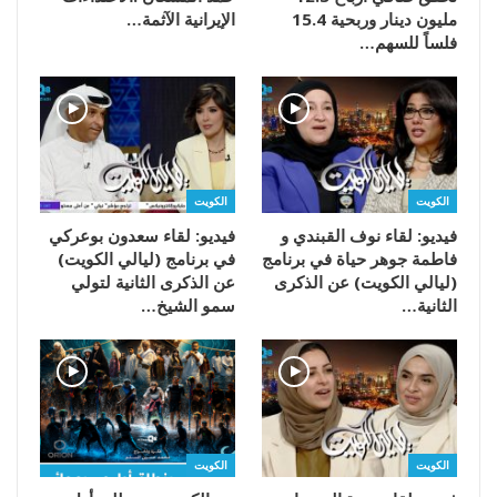
مليون دينار وربحية 15.4
‬الإيرانية‭ ‬الآثمة‭…
فلساً للسهم…
الكويت
الكويت
فيديو: لقاء نوف القبندي و
فيديو: لقاء سعدون بوعركي
فاطمة جوهر حياة في برنامج
في برنامج (ليالي الكويت)
(ليالي الكويت) عن الذكرى
عن الذكرى الثانية لتولي
الثانية…
سمو الشيخ…
الكويت
الكويت