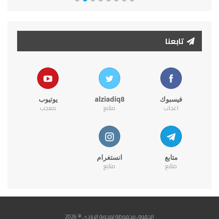
تابعنا
فيسبوك
alziadiq8
يوتيوب
اعجاب
متابع
معجب
متابع
انستغرام
متابع
متابع
الحقوق محفوظة لمدونة الزيادي © 2026