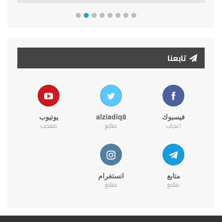
تابعنا
فيسبوك
alziadiq8
يوتيوب
اعجاب
متابع
معجب
متابع
انستغرام
متابع
متابع