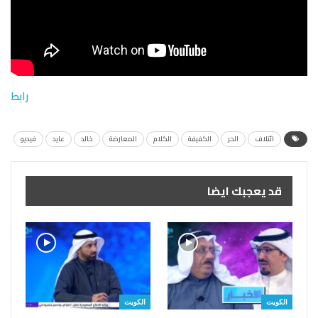
رابط
ائتلاف
الحر
الكفيفة
الكلام
المعارضة
خالد
عايد
فيديو
قد يعجبك ايضا
الكويت
الكويت