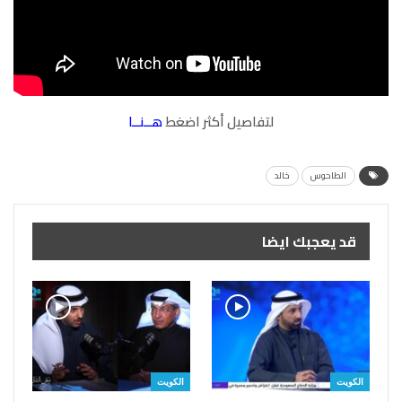
لتفاصيل أكثر اضغط
هــنــا
الطاحوس
خالد
قد يعجبك ايضا
الكويت
الكويت