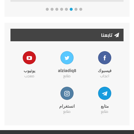
تابعنا
فيسبوك
alziadiq8
يوتيوب
اعجاب
متابع
معجب
متابع
انستغرام
متابع
متابع