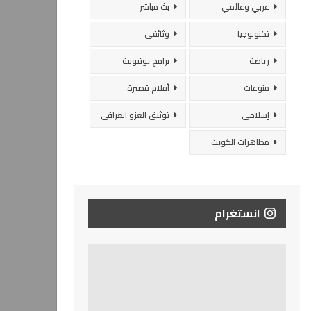
عربي وعالمي
بث مباشر
تكنولوجيا
وثائقي
رياضة
برامج يوتيوبية
منوعات
أفلام قصيرة
إسلامي
توثيق الغزو العراقي
مظاهرات الكويت
انستغرام