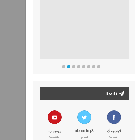
تابعنا
فيسبوك
alziadiq8
يوتيوب
اعجاب
متابع
معجب