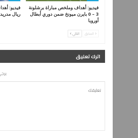
فيديو: أهداف وملخص مباراة برشلونة
3 – 0 بايرن ميونخ ضمن دوري أبطال
ريال مدريد
أوروبا
السابق
التالي
اترك تعليق
يرجي