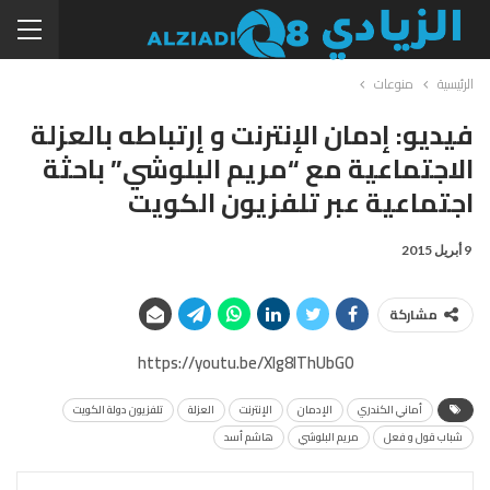
الرئيسية
منوعات
فيديو: إدمان الإنترنت و إرتباطه بالعزلة
الاجتماعية مع “مريم البلوشي” باحثة
اجتماعية عبر تلفزيون الكويت
9 أبريل 2015
مشاركة
https://youtu.be/XIg8lThUbG0
أماني الكندري
الإدمان
الإنترنت
العزلة
تلفزيون دولة الكويت
شباب قول و فعل
مريم البلوشي
هاشم أسد