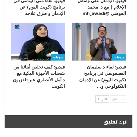
فيديو: الإدمان على وسائل
فيديو: لقاء منى اليتامى في
الإعلام | مع د. محمد
برنامج (كويت اليوم) عن
العوضي @mh_awadi
الإدمان و طرق علاجه
منوعات
منوعات
فيديو: لقاء د.سليمان
فيديو: كيف نخلص أبنائنا من
العسعوسي في برنامج
شحنات الأجهزة الذكية مع
(كويت اليوم) عن الإدمان
د.أمل الأنصاري عبر تلفزيون
التكنولوجي و…
الكويت
السابق
التالي
اترك تعليق