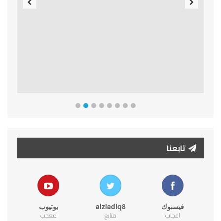
Previous
Next
تابعنا
فيسبوك
alziadiq8
يوتيوب
اعجاب
متابع
معجب