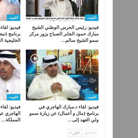
الكويت
الكويت
فيديو: رئيس الحرس الوطني الشيخ
فيديو: لقاء
مبارك حمود الجابر الصباح يزور مركز
برنامج (نب
سمو الشيخ سالم…
الخليجية الـ ٤٥ في
الكويت
الكويت
فيديو: لقاء د.مبارك الهاجري في
فيديو: لقاء
برنامج (مال و أعمال) عن زيارة سمو
الهاجري عن
ولي العهد إلى…
المملكة…
السابق
التالي