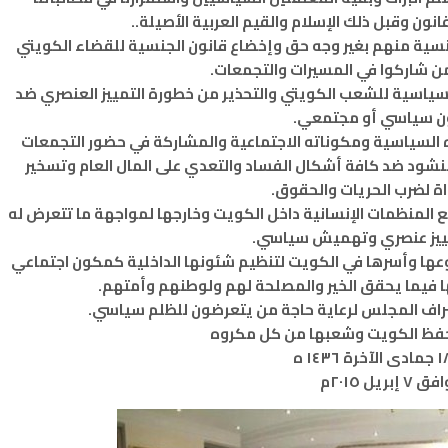
نون وقبل ذلك الإسلام والقيم العربية الأصيلة..
نسية منهم بغير وجه حق وإخضاع قانون الجنسية للقضاء الكويتي
من شاركوا في المسيرات والتجمعات.
ات سياسية للشعب الكويتي والتحذير من خطورة التمييز العنصري ضد
 سياسي أو مجتمعي.
ه السياسية ومكوناته الاجتماعية والمشاركة في حضور التجمعات
منشود ضد كافة أشكال الفساد والتعدي على المال العام وتسخير
اة لضرب الحريات والحقوق.
ع المنظمات الإنسانية داخل الكويت وخارجها لمواجهة ما تتعرض له
مييز عنصري وتهميش سياسي.
ها وأسرها في الكويت لتنظيم شئونها الداخلية كمكون اجتماعي
ا فيما يحقق الخير والمصلحة لهم ولوطنهم وأمتهم.
راف المجلس لرعاية حاجة من يتعرضون للظلم سياسي.
يحفظ الكويت وشعبها من كل مكروه
 إبريل ٢٠١٥م