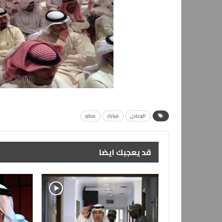
الوعلان
مبارك
مطير
قد يعجبك ايضا