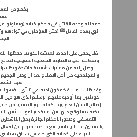
ب
بخصوص المعت
بسم 
الحمد لله وحده القائل في محكم كتابه (وتعاونوا على 
نبي بعده القائل ﷺ (مثل المؤمنين في توادهم وت
الجسد
فلا يخفى على أحد ما تعيشه الكويت حفظها الل
وتعطلت الحياة النيابية الشعبية الحقيقية لصالح
وصل إليه من مسيرات شعبية حاشدة وتظاهرات
والمجتمعية من أجل الإصلاح بعد أن وصل الجميع 
عنها الشعب
وقد ظلت القبيلة كمكون اجتماعي تنأى بنفسها ل
كويتيين بما أوجبه عليهم الإسلام الذي هو دين ا
إصلاح الشأن العام وبما كفله لهم الدستور من حق
تكتف بما وقع منها من استخدام لقوات الأمن بالا
التعسفي وصدور الأحكام الجائرة بحق الناشطين 
والسنتين بما لا يتناسب مع ما صدر منهم من أفعال 
البراك على خطابه الذي جاء في سياق سياسي 