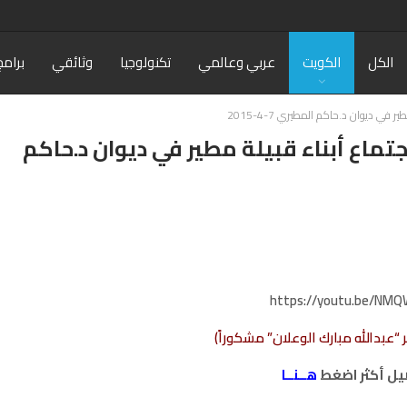
الكل
الكويت
عربي وعالمي
تكنولوجيا
وثائقي
برامج
في ديوان د.حاكم المطيري 7-4-2015
تماع أبناء قبيلة مطير في ديوان د.حاكم
https://youtu.be/NMQW
 “عبدالله مبارك الوعلان” مشكوراً)
يل أكثر اضغط
هــنــا