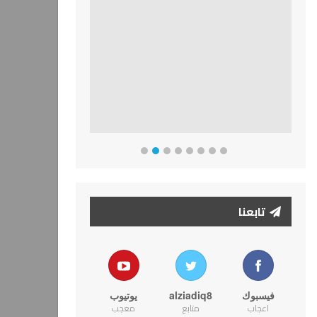
تابعنا
فيسبوك
alziadiq8
يوتيوب
اعجاب
متابع
معجب