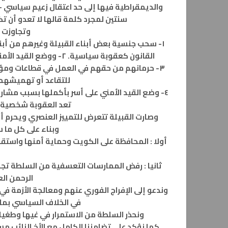
والديمقراطية فيها إلى حد اعتقال زعيم سياسي 
سنتين لمجرد كلمة قالها لا تعدو أن 
وتجاوزت ا
١- سحب جنسية بعض أبناء القبيلة وغيرهم من أب
القانون كعقوبة سياسية. ٢- ووضع القيد الأمني على كل من شارك من المواطنين والشباب في ساحة الإرادة .
٣- حرمانهم من حقهم في العمل في قطاعات ومؤسس
للتقاعد أو تهميشهم 
٤- وضع القيد الأمني على أسر بأكملها بسبب مشارك
تعد العقوبة شخصية ك
وصارت القبيلة تتعرض للتمييز العنصري ويحرم أ
وبناء على كل ما س
أولا : المحافظة على الكويت وحماية أمنها واستق
ثانيا : رفض الممارسات التعسفية من السلطة تجاه 
الرحمن ال
وندعو إلى الإفراج الفوري عنهم ومعالجة الأزمة في
في الخلاف السياسي بما
ونحذر السلطة من الاستمرار في غيها وطغيانه
كما نؤكد على تضامننا الكامل مع الأخ النائب مس