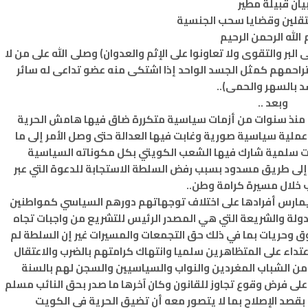
يان قبيلة مطير
قلين وقضايا سحب الجنسية
الله الرحمن الرحيم
البر والتقوى ولا تعاونوا على الإثم والعدوان) وصلى الله على من لا
راحمهم كمثل الجسد الواحد إذا اشتكى منه عضو تداعى له سائر
 بالسهر والحمى)..
وبعد ..
ه منذ سنوات من أزمات سياسية متكررة ضاق فيها هامش الحرية
 عملية سياسية صورية وغابت فيها العدالة حتى وصل الأمر إلى ما
 سلمية شارك فيها الشعب الكويتي بكل مكوناته السياسية
إلى طريق مسدود بسبب رفض السلطة الاستجابة للدعوة التي عبر
 خلال مسيرة كرامة وطن..
يمارس أفرادها على اختلاف توجهاتهم دورهم السياسي كمواطنين
لدولة والشريعة التي هي المصدر الرئيس للتشريع من واجبات تجاه
وق وحريات بما في ذلك حق التجمعات والمسيرات غير إن السلطة لم
عتداء على المتظاهرين سلميا وانتهاك كرامتهم بالضرب والاعتقال
من الشباب المغردين والنواب والسياسيين والسجن لهم بالسنة
على فرض وقوع تجاوز للقانون وكان آخرها ما صدر بحق النائب مسلم
بقصد الإصلاح بما لا يتصور معه أن تضيق الحرية في الكويت