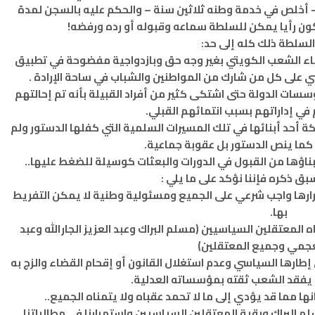
– أخلص في خدمة وطنه ثلاثين سنة – والحكم عليه بالسجن لمدة
تكون رأيا يمكن للسلطة سماعه وقبوله أو رده ورفضه!
لسلطة ذلك كله إلى حد:
ناء الشعب الكويتي بغير وجه حق وبازدواجية مفضوحة في تطبيق
ات الدولة حتى اشتكى كثير من أفراد القبيلة بأنه تم إحالتهم
في إداراتهم بسبب انتمائهم القبلي.
ة أحد أبنائها في تلك المسيرات السلمية التي كفلها الدستور ولم
ما ينص الدستور بل عقوبة جماعية.
بناؤها من القبول في الدورات والبعثات كوسيلة للضغط عليها..
بق ذكره فإننا نؤكد على ما يلي :
رارها واجب شرعي على الجميع ومسئولية وطنية لا يمكن التفريط
بها.
المعتقلين السياسيين (مسلم البراك وعبد العزيز الجارالله وعبد
عجمي وجميع المعتقلين)
 إطارها السياسي وعدم استغلال القانون أو إقحام القضاء والزج به
 يفقد الشعب ثقته بمؤسساته العدلية.
ا مما قد يؤدي إلى ما لا تحمد عقباه ولا يتمناه الجميع..
لم البراك وبقية المعتقلين السياسيين واستمرارنا في مطالباتنا