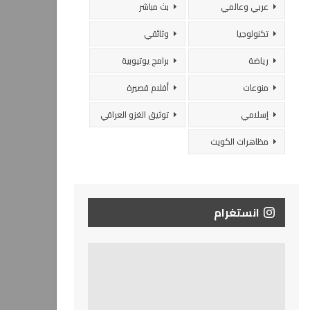
عربي وعالمي
بث مباشر
تكنولوجيا
وثائقي
رياضة
برامج يوتيوبية
منوعات
أفلام قصيرة
إسلامي
توثيق الغزو العراقي
مظاهرات الكويت
انستغرام