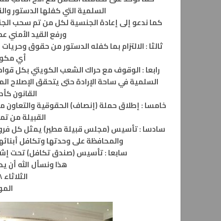
السلمية التي كفلها الدستور والقا
كما ندعو إلى إعادة الجنسية لكل من تم سحب الج
ورفع القيد الأمني ع
ثالثا : الالتزام بما كفله الدستور من حقوق وحري
أي مكون
رابعا : الوقوف مع حراك الشعب الكويتي بكل قوا
السلمية في ساحة الإرادة حتى يتحقق الإصلاح ال
القانون كأد
خامسا : إطلاق حملة (إنصاف) الحقوقية والتعاون م
القبيلة من ت
سادسا : تأسيس (مجلس قبيلة مطير) يمثل كل فروع
والمحافظة على وحدتها وتكافل أبنائه
سابعا : تأسيس (صندق تكافل) تحت إش
هذا ونسأل الله أن 
الثلاثاء ١٨ جمادى الآخرة ١٤٣٦ ه
الموافق ٧