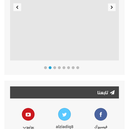
Previous
Next
تابعنا
فيسبوك
alziadiq8
يوتيوب