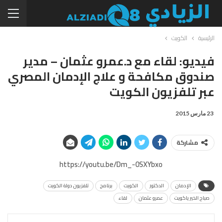
الرئيسية
الكويت
فيديو: لقاء مع د.عمرو عثمان – مدير
صندوق مكافحة و علاج الإدمان المصري
عبر تلفزيون الكويت
23 مارس 2015
مشاركة
https://youtu.be/Dm_-0SXYbxo
الإدمان
الدكتور
الكويت
برنامج
تلفزيون دولة الكويت
صباح الخير ياكويت
عمرو عثمان
لقاء