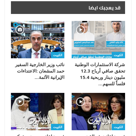
قد يعجبك ايضا
الكويت
الكويت
شركة الاستثمارات الوطنية
تحقق صافي أرباح 12.3
مليون دينار وربحية 15.4
‬الإيرانية‭ ‬الآثمة‭…
فلساً للسهم…
الكويت
الكويت