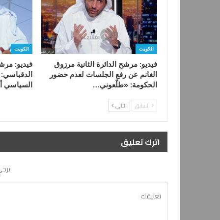
الكويت
الكويت
فيديو: مرشح الدائرة الثانية مرزوق
فيديو: مرشح
الغانم عن رفع الجلسات لعدم حضور
الدقباسي:
الحكومة: «طلّعوني…
السياسي أ
السابق
التالي
اترك تعليق
يرجي