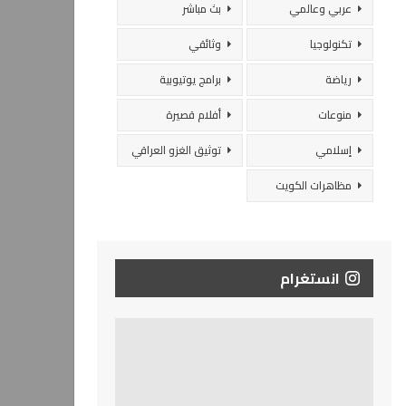
عربي وعالمي
بث مباشر
تكنولوجيا
وثائقي
رياضة
برامج يوتيوبية
منوعات
أفلام قصيرة
إسلامي
توثيق الغزو العراقي
مظاهرات الكويت
انستغرام