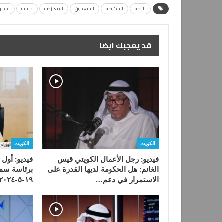
الامة
الحكومة
السعدون
المعارضة
جلسة
فيديو
قد يعجبك ايضا
الكويت
الكويت
فيديو: رجل الأعمال الكويتي قيس
فيديو: أول 
الغانم: هل الحكومة لديها القدرة على
برئاسة سمو
الاستمرار في دعم…
١٩-٥-٢٠٢٤