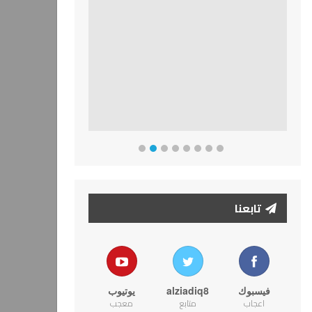
تابعنا
فيسبوك
alziadiq8
يوتيوب
اعجاب
متابع
معجب