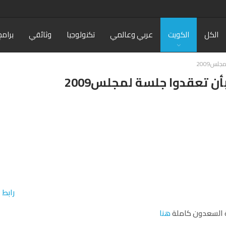
الكل
الكويت
عربي وعالمي
تكنولوجيا
وثائقي
برامج
لس2009
ن تعقدوا جلسة لمجلس2009
رابط
 السعدون كاملة
هنا