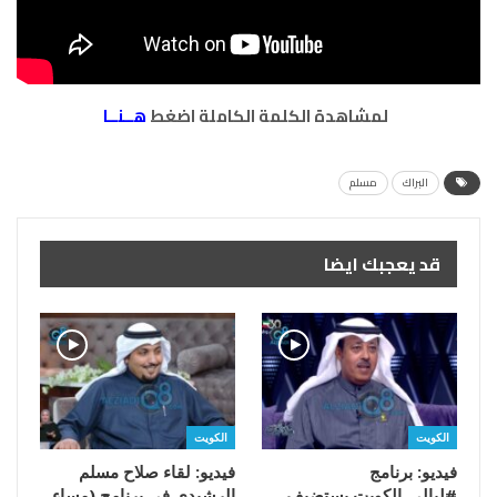
لمشاهدة الكلمة الكاملة اضغط
هــنــا
البراك
مسلم
قد يعجبك ايضا
الكويت
الكويت
فيديو: برنامج
فيديو: لقاء صلاح مسلم
#ليالي_الكويت يستضيف
الرشيدي في برنامج (مساء