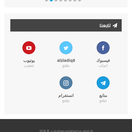
تابعنا
فيسبوك
alziadiq8
يوتيوب
اعجاب
متابع
معجب
متابع
انستغرام
متابع
متابع
الحقوق محفوظة لمدونة الزيادي © 2026