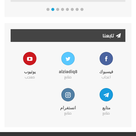
تابعنا
فيسبوك
alziadiq8
يوتيوب
اعجاب
متابع
معجب
متابع
انستغرام
متابع
متابع