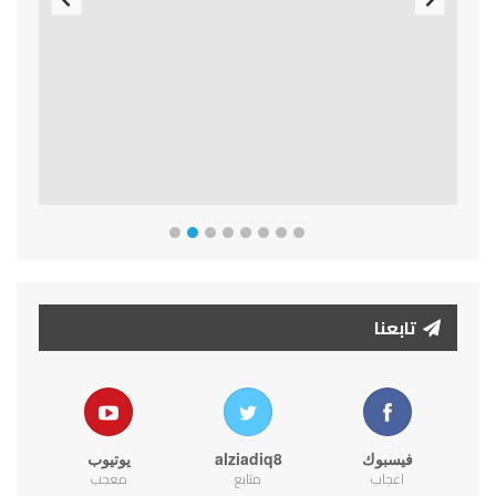
Previous
Next
تابعنا
فيسبوك
alziadiq8
يوتيوب
اعجاب
متابع
معجب