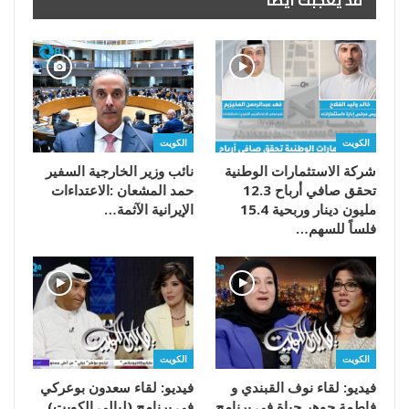
قد يعجبك ايضا
الكويت
الكويت
شركة الاستثمارات الوطنية
تحقق صافي أرباح 12.3
مليون دينار وربحية 15.4
‬الإيرانية‭ ‬الآثمة‭…
فلساً للسهم…
الكويت
الكويت
فيديو: لقاء نوف القبندي و
فيديو: لقاء سعدون بوعركي
فاطمة جوهر حياة في برنامج
في برنامج (ليالي الكويت)