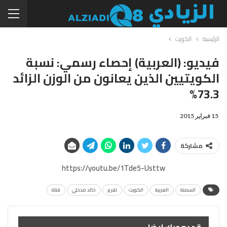
الرئيسية
الكويت
فيديو: (العربية) إحصاء رسمي: نسبة
الكويتيين الذين يعانون من الوزن الزائد
73.3%
15 فبراير 2015
مشاركة
https://youtu.be/1Tde5-Usttw
السمنة
العربية
الكويت
تقرير
خالد مدخلي
قناة