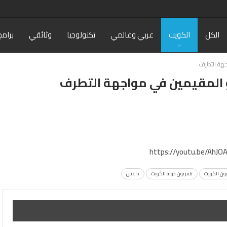
الكل
الكويت
عربي وعالمي
تكنولوجيا
وثائقي
برامج
اجهة التطرف
 و المقيمين في مواجهة التطرف
https://youtu.be/AhJO
يون الكويت
تلفزيون دولة الكويت
داعش