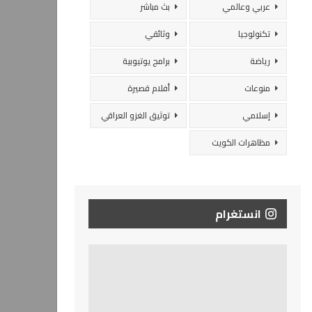
عربي وعالمي
بث مباشر
تكنولوجيا
وثائقي
رياضة
برامج يوتيوبية
منوعات
أفلام قصيرة
إسلامي
توثيق الغزو العراقي
مظاهرات الكويت
انستغرام