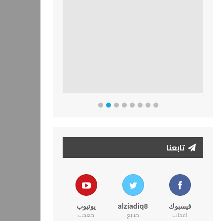
تابعنا
فيسبوك
alziadiq8
يوتيوب
اعجاب
متابع
معجب