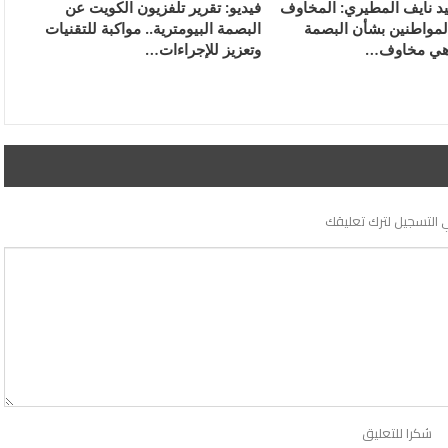
ميد نايف المطيري: المخاوف
فيديو: تقرير تلفزيون الكويت عن
مواطنين بشأن البصمة
البصمة البيومترية.. مواكبة للتقنيات
ة هي مخاوف…
وتعزيز للإجراءات…
 التسجيل لترك تعليقك
شكرا للتعليق