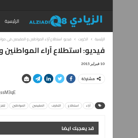
الرئيسية
الرئيسية
الكويت
فيديو: استطلاع آراء المواطنين و المقيمين في مو
فيديو: استطلاع آراء المواطنين
10 فبراير 2015
مشاركة
AssM3qE
آراء
استطلاع
التطرف
المقيمين
المواطنين
تلفز
قد يعجبك ايضا