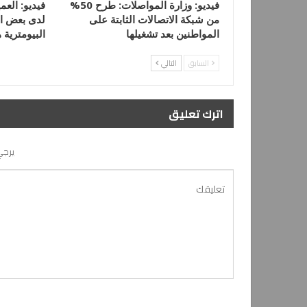
فيديو: وزارة المواصلات: طرح 50%
فيديو: الع
من شبكة الاتصالات الثابتة على
لدى بعض ال
المواطنين بعد تشغيلها
البيومتري
السابق
التالي
اترك تعليق
يرجي