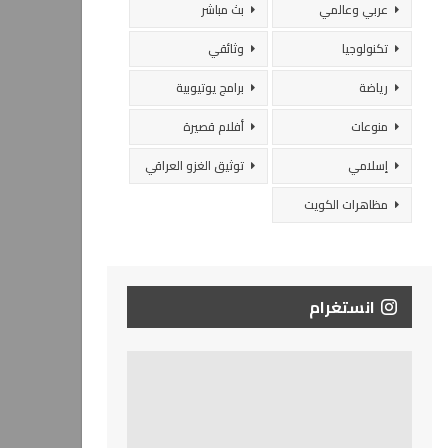
عربي وعالمي
بث مباشر
تكنولوجيا
وثائقي
رياضة
برامج يوتيوبية
منوعات
أفلام قصيرة
إسلامي
توثيق الغزو العراقي
مظاهرات الكويت
انستغرام