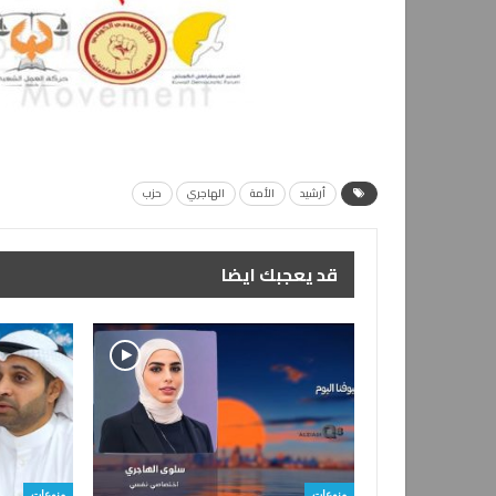
أرشيد
الأمة
الهاجري
حزب
قد يعجبك ايضا
منوعات
منوعات