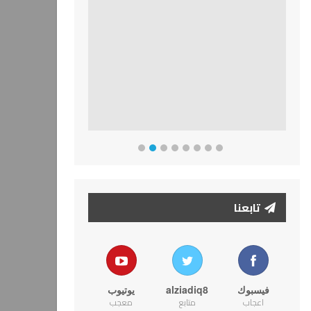
تابعنا
فيسبوك
alziadiq8
يوتيوب
اعجاب
متابع
معجب