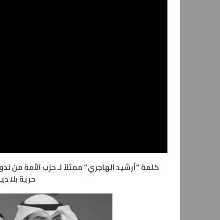
كلمة “أرشيد الهاجري” ممثلاً لـ حزب الأمة من ندو
حرية بلا ديمقر