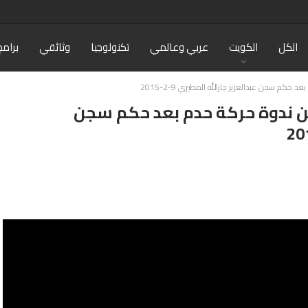
الكل
الكويت
عربي وعالمي
تكنولوجيا
وثائقي
برامج
كم سجن عبدالعزيز جارالله المطيري 9-2-2015
من ندوة حركة حدم بعد حكم سجن