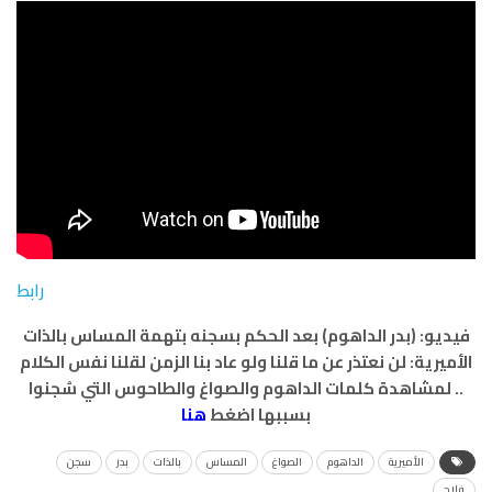
رابط
فيديو: (بدر الداهوم) بعد الحكم بسجنه بتهمة المساس بالذات
الأميرية: لن نعتذر عن ما قلنا ولو عاد بنا الزمن لقلنا نفس الكلام
.. لمشاهدة كلمات الداهوم والصواغ والطاحوس التي سُجنوا
بسببها اضغط
هنا
الأميرية
الداهوم
الصواغ
المساس
بالذات
بدر
سجن
فلاح