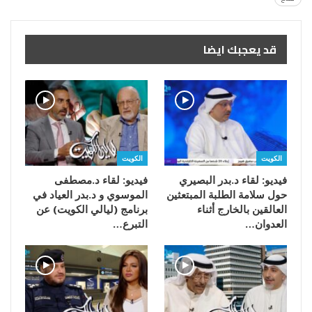
قد يعجبك ايضا
الكويت
الكويت
فيديو: لقاء د.بدر البصيري
فيديو: لقاء د.مصطفى
حول سلامة الطلبة المبتعثين
الموسوي و د.بدر العياد في
العالقين بالخارج أثناء
برنامج (ليالي الكويت) عن
العدوان…
التبرع…