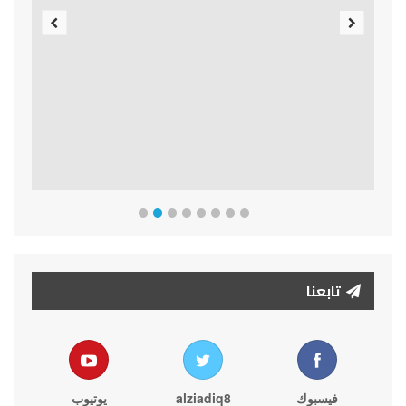
Previous
Next
تابعنا
فيسبوك
alziadiq8
يوتيوب