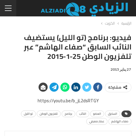
الرئيسية
الكويت
فيديو: برنامج (تو الليل) يستضيف
النائب السابق “صفاء الهاشم” عبر
تلفزيون الوطن 25-1-2015
27 يناير 2015
مشاركة
https://youtu.be/b_jL2dsRTGY
السابق
العضو
النائب
برنامج
تلفزيون الوطن
تو الليل
صفاء الهاشم
عمار معرفي