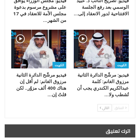
فيديو: تصريح النائب د. عبيد
فيديو: مجلس الوزراء يوافق
الوسمي بعد رفع الجلسة
على مشروع مرسوم بدعوة
الافتتاحية لدور الانعقاد إلى…
مجلس الأمة للانعقاد في 17
من الشهر…
الكويت
الكويت
فيديو: مرشّح الدائرة الثانية
فيديو مرشّح الدائرة الثانية
مرزوق الغانم: كلمة
مرزوق الغانم: لم أقل إن
عبدالكريم الكندري يجب أن
هناك 400 ألف مزوّر.. لكن
تُشطب ولا…
قلتُ إن…
السابق
التالي
اترك تعليق