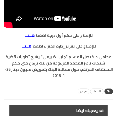
للإطلاع على حكم أول درجة اضغط
هــنــا
للإطلاع على تقرير إدارة الخبراء اضغط
هــنــا
محامي د. فيصل المسلم “جابر الضبيعي” يشرح تطورات قضية
شيكات ناصر المحمد المرفوعة من بنك برقان حتى حكم
الاستئناف المرتقب حول مطالبة البنك بتعويض مليون دينار 26-
1-2015
المسلم
فيصل
قد يعجبك ايضا