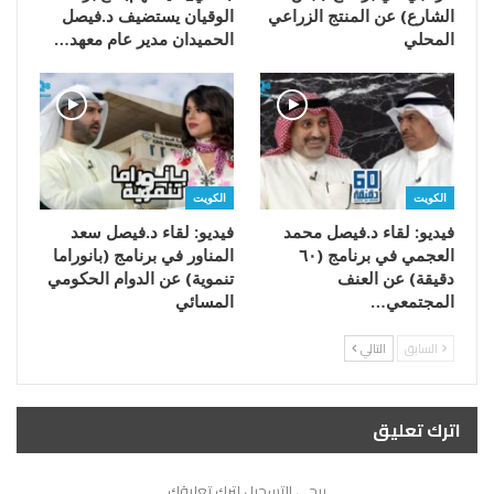
الشارع) عن المنتج الزراعي
الوقيان يستضيف د.فيصل
المحلي
الحميدان مدير عام معهد…
الكويت
الكويت
فيديو: لقاء د.فيصل محمد
فيديو: لقاء د.فيصل سعد
العجمي في برنامج (٦٠
المناور في برنامج (بانوراما
دقيقة) عن العنف
تنموية) عن الدوام الحكومي
المجتمعي…
المسائي
السابق
التالي
اترك تعليق
يرجي التسجيل لترك تعليقك