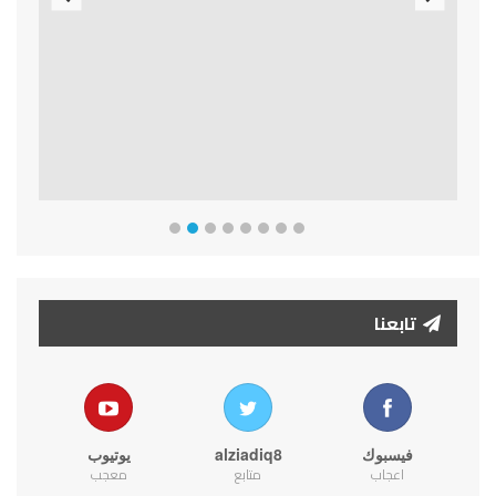
Previous
Next
تابعنا
فيسبوك
alziadiq8
يوتيوب
اعجاب
متابع
معجب