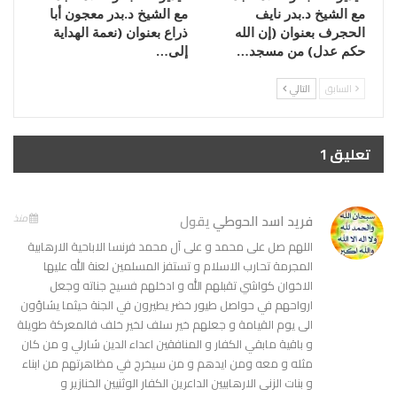
مع الشيخ د.بدر نايف
مع الشيخ د.بدر معجون أبا
الحجرف بعنوان (إن الله
ذراع بعنوان (نعمة الهداية
حكم عدل) من مسجد…
إلى…
السابق
التالي
تعليق 1
فريد اسد الحوطي
يقول
منذ
اللهم صل على محمد و على آل محمد فرنسا الاباحية الارهابية
المجرمة تحارب الاسلام و تستفز المسلمين لعنة الله عليها
الاخوان كواشي تقبلهم الله و ادخلهم فسيح جناته وجعل
ارواحهم في حواصل طيور خضر يطيرون في الجنة حيثما يشاؤون
الى يوم القيامة و جعلهم خير سلف لخير خلف فالمعركة طويلة
و باقية مابقي الكفار و المنافقين اعداء الدين شارلي و من كان
مثله و معه ومن ايدهم و من سيخرج في مظاهرتهم من ابناء
و بنات الزنى الارهابيين الداعرين الكفار الوثنيين الخنازير و