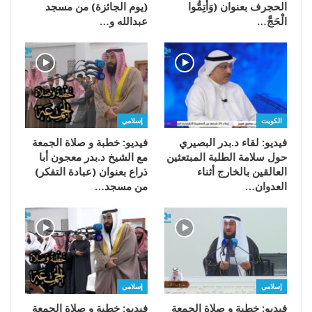
الحجرف بعنوان (وَأَتِمُّوا
(يوم الجائزة) من مسجد
الْحَجَّ…
عبدالله و…
الكويت
إسلامي
فيديو: لقاء د.بدر البصيري
فيديو: خطبة و صلاة الجمعة
حول سلامة الطلبة المبتعثين
مع الشيخ د.بدر معجون أبا
العالقين بالخارج أثناء
ذراع بعنوان (عبادة التفكر)
العدوان…
من مسجد…
إسلامي
إسلامي
فيديو: خطبة و صلاة الجمعة
فيديو: خطبة و صلاة الجمعة