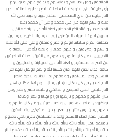
المنافقين ومن يصبرهم و يواسيهم و يدافع عنهم او يواليهم
بأي طريقة حتى و لو بكلمة اعداء للأسلام يدخلهم المنتقم الجبار
النار لنيلهم من النبي المصطفى المختار حبيبه و حبيبنا صلى الله
عليه و سلم اللهم صل على محمد و على آل محمد زعيم
المجاهدين و قائد الغر المحجلين لعنة الله على الرافضة الذين
يسبون امهاتنا امهات المؤمنين زوجات رسولنا الكريم و يسبون
صحابته الكرام ساداتنا ابوبكر و عمر و عثمان و علي صلى الله عليه
و سلم و رضي عنهن و عنهم اجمعين و لعنة الله على الناصبة و
النصيريين و من كان مثلهم و معهم من الفرق الضالة المنحرفين
عن الصراط المستقيم و لعنة الله على الصهاينة و الصليبيين و
كافة اعداء الدين اللهم امين حسبنا الله و نعم الوكيل اللهم اعز
الاسلام واعز المسلمين وو فقهم لخير الدنيا و الاخرة وانصر
المجاهدين في كل مكان وزمان وحال اللهم اهلك كلاب اهل
النار حليقي اللحى السيسي والمالكي وخليفة حفتر و بشار ومن
كان مثلهم و معهم و تاركيها زورا و بهتانا و كفرا ونفاقا
تواضروس و نجيب ساويرس و نجيب جبرائيل ومن كان مثلهم و
معهم ومن ليس مثلهم و معهم من المشركين والمنافقين
الكفار الفجار اعداء الاسلام واعداء المسلمين ياعزيز ياحي ياقيوم
يامنتقم ياجبار ياالله ياالله ياالله ياالله ياالله ياالله ياالله ياالله ياالله
ياالله ياالله ياالله ياالله ياالله ياالله ياالله ياالله ياالله ياالله خذهم للنار
عاجلا غير آجل فأنت اعلم بهم وادرى واخبر وعليهم اقدر وصل