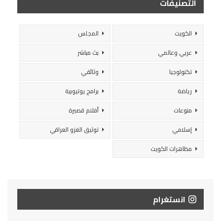
التصنيفات
الكويت
المجلس
عربي وعالمي
بث مباشر
تكنولوجيا
وثائقي
رياضة
برامج يوتيوبية
منوعات
أفلام قصيرة
إسلامي
توثيق الغزو العراقي
مظاهرات الكويت
انستغرام