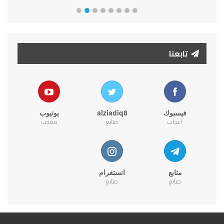
تابعنا
فيسبوك
alziadiq8
يوتيوب
اعجاب
متابع
معجب
متابع
انستغرام
متابع
متابع