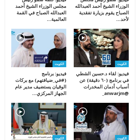
الوزراء الشيخ أحمد العبدالله
مجلس الوزراء الشيخ أحمد
الصباح يقوم بزيارة تفقدية
العبدالله الصباح في القمة
لأحد…
العالمية…
الكويت
الكويت
فيديو: لقاء د.حسين الشطي
فيديو: برنامج
في برنامج (٦٠ دقيقة) عن
(#في_ضيافتهم) مع بركات
أسباب أدمان المخدرات
الوقيان يستضيف مدير عام
@anwarjm_
الجهاز المركزي…
الكويت
الكويت