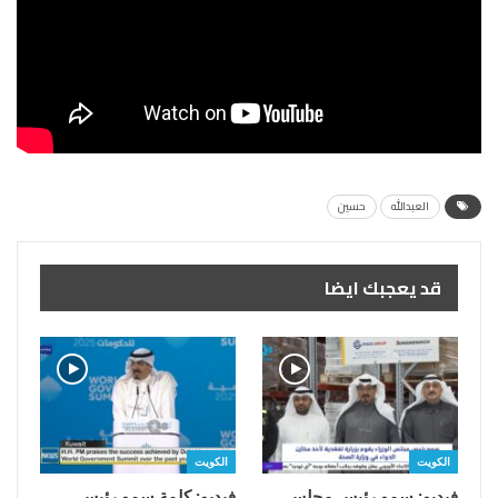
العبدالله
حسين
قد يعجبك ايضا
الكويت
الكويت
فيديو: سمو رئيس مجلس
فيديو: كلمة سمو رئيس