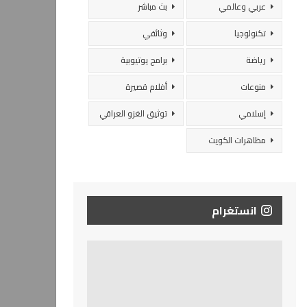
عربي وعالمي
بث مباشر
تكنولوجيا
وثائقي
رياضة
برامج يوتيوبية
منوعات
أفلام قصيرة
إسلامي
توثيق الغزو العراقي
مظاهرات الكويت
انستغرام