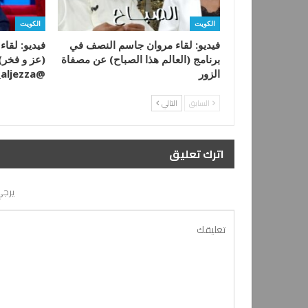
الكويت
الكويت
فيديو: لقاء مروان جاسم النصف في
فيديو: لقاء
برنامج (العالم هذا الصباح) عن مصفاة
(عز و فخر)
الزور
@Dr_aljezza
السابق
التالي
اترك تعليق
يرجي