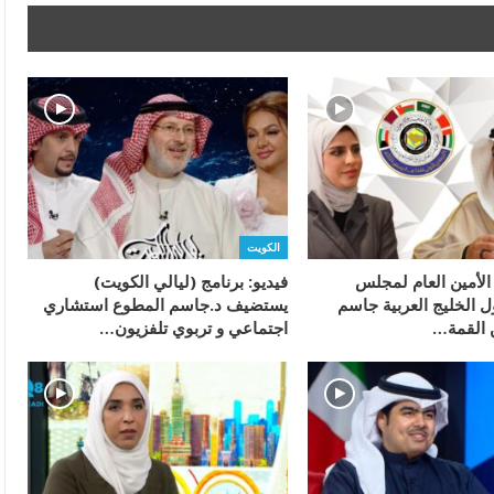
الكويت
 الأمين العام لمجلس
فيديو: برنامج (ليالي الكويت)
ل الخليج العربية جاسم
يستضيف د.جاسم المطوع استشاري
 القمة…
اجتماعي و تربوي تلفزيون…