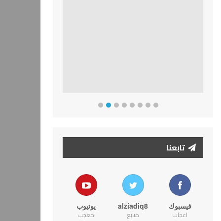
تابعنا
فيسبوك
alziadiq8
يوتيوب
اعجاب
متابع
معجب