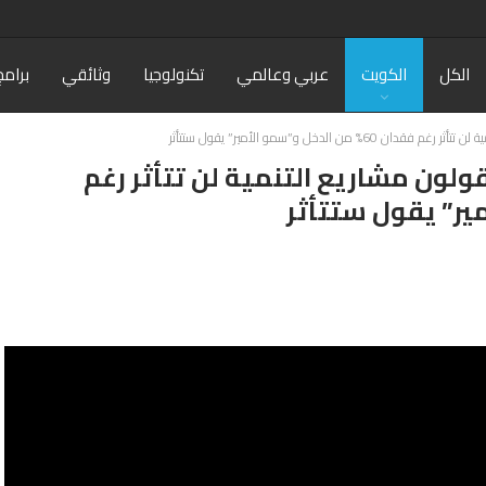
الكل
الكويت
عربي وعالمي
تكنولوجيا
وثائقي
برامج
 الدخل و”سمو الأمير” يقول ستتأثر
ولون مشاريع التنمية لن تتأثر رغم