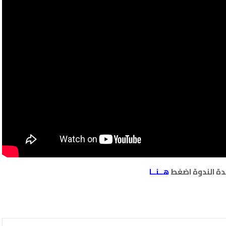
ة الندوة اضغط
هــنــا