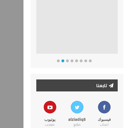
تابعنا
فيسبوك
alziadiq8
يوتيوب
اعجاب
متابع
معجب