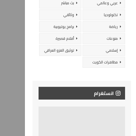
عربي وعالمي
بث مباشر
تكنولوجيا
وثائقي
رياضة
برامج يوتيوبية
منوعات
أفلام قصيرة
إسلامي
توثيق الغزو العراقي
مظاهرات الكويت
انستغرام