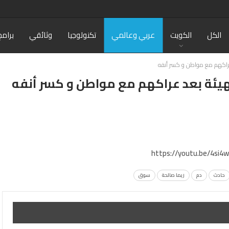
الكل
الكويت
عربي وعالمي
تكنولوجيا
وثائقي
برامج
عراكهم مع مواطن و كسر أنفه
هيئة بعد عراكهم مع مواطن و كسر أنفه
https://youtu.be/4si4
حادث
دم
ريما صالحة
سوق