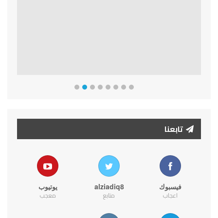
تابعنا
فيسبوك
alziadiq8
يوتيوب
اعجاب
متابع
معجب