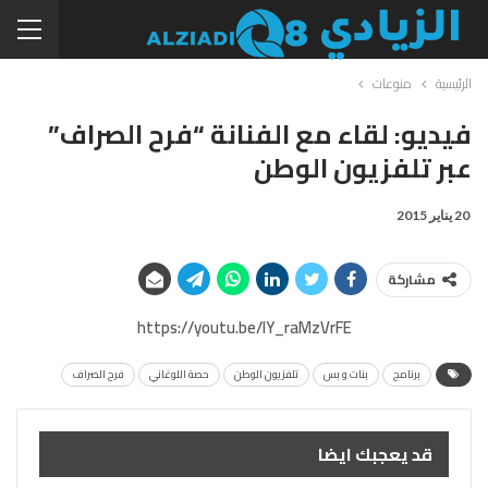
الرئيسية
منوعات
فيديو: لقاء مع الفنانة “فرح الصراف”
عبر تلفزيون الوطن
20 يناير 2015
مشاركة
https://youtu.be/lY_raMzVrFE
برنامج
بنات و بس
تلفزيون الوطن
حصة اللوغاني
فرح الصراف
قد يعجبك ايضا