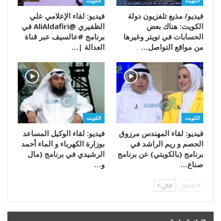
الكويت
الكويت
فيديو/ مذيع تلفزيون دولة
فيديو: لقاء الإعلامي علي
الكويت: هناك بعض
الظفيري @AliAldafiri في
الحسابات في تويتر وغيرها
برنامج #عالسيف عبر قناة
من مواقع التواصل…
العدالة |…
الكويت
الكويت
فيديو: لقاء المهندس مرزوق
فيديو: لقاء الوكيل المساعد
الحصم و ريم الراشد في
بوزارة الكهرباء و الماء أحمد
برنامج (بالكويتي) عن برنامج
الرشيدي في برنامج (مال
صناع…
و…
السابق
التالي