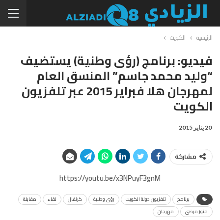
الرئيسية
الكويت
فيديو: برنامج (رؤى وطنية) يستضيف
“وليد محمد جاسم” المنسق العام
لمهرجان هلا فبراير 2015 عبر تلفزيون
الكويت
20 يناير 2015
مشاركة
https://youtu.be/x3NPuyF3gnM
برنامج
تلفزيون دولة الكويت
رؤى وطنية
كرنفال
لقاء
مقابلة
منور مرضي
مهرجان