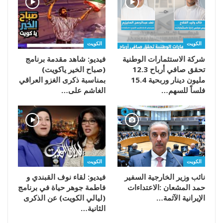
الكويت
الكويت
شركة الاستثمارات الوطنية
فيديو: شاهد مقدمة برنامج
تحقق صافي أرباح 12.3
(صباح الخير ياكويت)
مليون دينار وربحية 15.4
بمناسبة ذكرى الغزو العراقي
فلساً للسهم…
الغاشم على…
الكويت
الكويت
فيديو: لقاء نوف القبندي و
فاطمة جوهر حياة في برنامج
‬الإيرانية‭ ‬الآثمة‭…
(ليالي الكويت) عن الذكرى
الثانية…