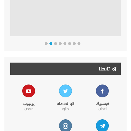
تابعنا
فيسبوك
alziadiq8
يوتيوب
اعجاب
متابع
معجب