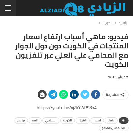
الرئيسية
الكويت
فيديو: ماهي أسباب ارتفاع اسعار
المنتجات في الكويت دون دول الجوار
مع المحامي علي العلي عبر تلفزيون
الكويت
12 يناير 2015
مشاركة
https://youtu.be/vjZkYWR98n4
ارتفاع
اسعار
البترول
الكويت
المحامي
النفط
برنامج
عبدالمحسن المدعج