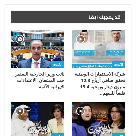
قد يعجبك ايضا
الكويت
الكويت
شركة الاستثمارات الوطنية
تحقق صافي أرباح 12.3
مليون دينار وربحية 15.4
‬الإيرانية‭ ‬الآثمة‭…
فلساً للسهم…