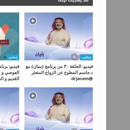
إسلامي
إسلامي
فيديو: الحلقة ٣٠ من برنامج (بنيان) مع
فيديو: برنا
د.جاسم المطوع عن الزواج المتعثر
العوضي و ح
@drjasem
القديم و ا