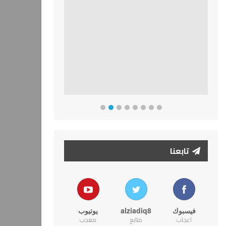
تابعنا
فيسبوك
alziadiq8
يوتيوب
اعجاب
متابع
معجب