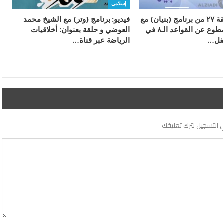
إسلامي
فيديو: الحلقة ٢٧ من برنامج (بنيان) مع
فيديو: برنامج (وتر) مع الشيخ محمد
د.جاسم المطوع عن القواعد الـ٨ في
العوضي و حلقة بعنوان: أخلاقيات
طفل…
الرياضة عبر قناة…
 التسجيل لترك تعليقك