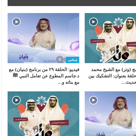
إسلامي
مج (وتر) مع الشيخ محمد
فيديو: الحلقة ٢٩ من برنامج (بنيان) مع
لقة بعنوان: التشكيك بين
د.جاسم المطوع عن تعامل النبي ﷺ
لحديث…
مع بناته و…