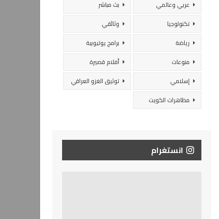
عربي وعالمي
بث مباشر
تكنولوجيا
وثائقي
رياضة
برامج يوتيوبية
منوعات
أفلام قصيرة
إسلامي
توثيق الغزو العراقي
مظاهرات الكويت
انستغرام