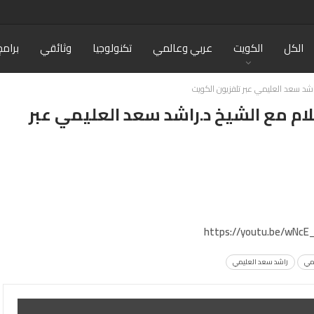
الكل
الكويت
عربي وعالمي
تكنولوجيا
وثائقي
برامج
شد سعد العليمي عبر تلفزيون الكويت
ام مع الشيخ د.راشد سعد العليمي عبر
https://youtu.be/wNc
يمي
راشد سعد العليمي