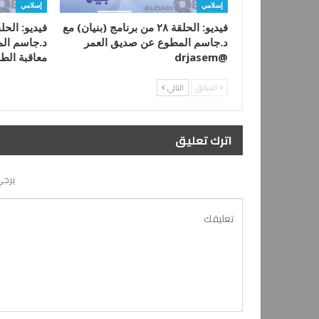
إسلامي
إسلامي
فيديو: الحلقة ٢٨ من برنامج (بنيان) مع
د.جاسم المطوع عن صديق العمر
@drjasem
معاقبة ال
السابق
التالي
اترك تعليق
يرجي