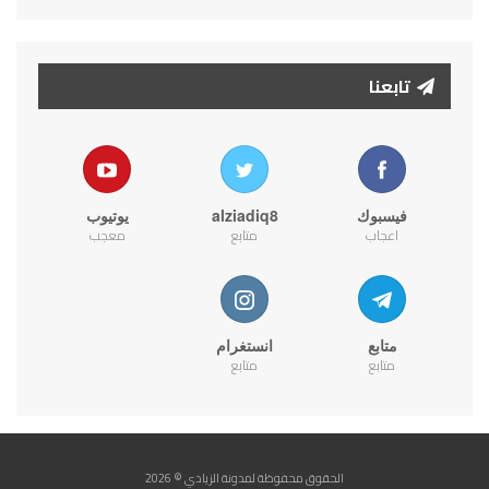
تابعنا
فيسبوك
alziadiq8
يوتيوب
اعجاب
متابع
معجب
متابع
انستغرام
متابع
متابع
الحقوق محفوظة لمدونة الزيادي © 2026