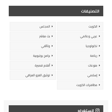
التصنيفات
الكويت
المجلس
عربي وعالمي
بث مباشر
تكنولوجيا
وثائقي
رياضة
برامج يوتيوبية
منوعات
أفلام قصيرة
إسلامي
توثيق الغزو العراقي
مظاهرات الكويت
انستغرام