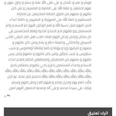
ابوبكر و عمر و عثمان و علي صلى الله عليه و سلم و رضي عنهن و
عنهم اجمعين و لعنة الله على الناصبة و النصيريين و من كان
مثلهم و معهم من الفرق الضالة المنحرفين عن الصراط
المستقيم و لعنة الله على الصهاينة و الصليبيين و كافة اعداء
الدين اللهم امين حسبنا الله و نعم الوكيل اللهم اعز الاسلام واعز
المسلمين وو فقهم لخير الدنيا و الاخرة وانصر المجاهدين في
كل مكان وزمان وحال اللهم اهلك كلاب اهل النار حليقي اللحى
السيسي والمالكي وخليفة حفتر و بشار ومن كان مثلهم و
معهم و تاركيها زورا و بهتانا و كفرا ونفاقا تواضروس و نجيب
ساويرس و نجيب جبرائيل ومن كان مثلهم و معهم ومن ليس
مثلهم و معهم من المشركين والمنافقين الكفار الفجار اعداء
الاسلام واعداء المسلمين ياعزيز ياحي ياقيوم يامنتقم ياجبار
ياالله ياالله ياالله ياالله ياالله ياالله ياالله ياالله ياالله ياالله ياالله ياالله
ياالله ياالله ياالله ياالله ياالله ياالله ياالله خذهم للنار عاجلا غير آجل
فأنت اعلم بهم وادرى واخبر وعليهم اقدر وصل اللهم وسلم
وبارك على سيدنا محمد وعلى آله وصحبه اجمعين اللهم امين
رد
اترك تعليق