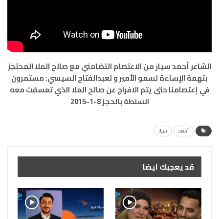
الشاعر أحمد سيار من الاعتصام التضامني مع صالح الملا المحتجز
بتهمة الإساءة لسمو الأمير و لعبدالفتاح السيسي: مستمرون
في إعتصامنا حتى يتم الافراج عن صالح الملا الذي تعسفت معه
السلطة بالحجز 8-1-2015
أحمد
سيار
قد يعجبك ايضا