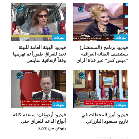
منوعات
منوعات
فيديو: برنامج (المستشار)
فيديو: الهيئة العامة للبيئة
يستضيف الفنانة العراقية
تعيد للعراق طيوراً تم تهريبها
“ميس كمر” عبر قناة الراي
وفقاً لإتفاقية سايتس
منوعات
منوعات
فيديو: أبرز المحطات في
فيديو: أردوغان: سنقدم كافة
تاريخ مسعود البارزاني
أنواع الدعم للعراق حتى
ينهض من جديد