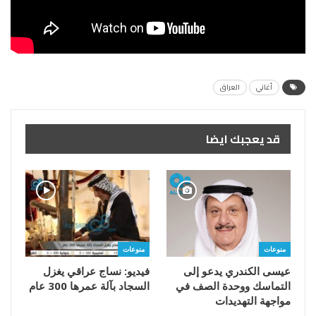
أغاني
العراق
قد يعجبك ايضا
منوعات
منوعات
عيسى الكندري يدعو إلى
فيديو: نساج عراقي يغزل
التماسك ووحدة الصف في
السجاد بآلة عمرها 300 عام
مواجهة التهديدات