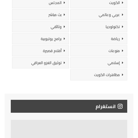
الكويت
المجلس
عربي وعالمي
بث مباشر
تكنولوجيا
وثائقي
رياضة
برامج يوتيوبية
منوعات
أفلام قصيرة
إسلامي
توثيق الغزو العراقي
مظاهرات الكويت
انستغرام