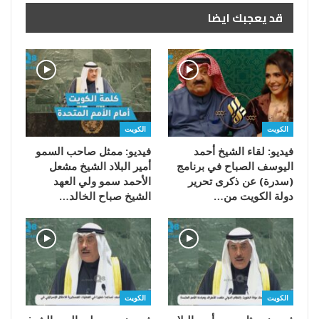
قد يعجبك ايضا
الكويت
الكويت
فيديو: لقاء الشيخ أحمد
فيديو: ممثل صاحب السمو
اليوسف الصباح في برنامج
أمير البلاد الشيخ مشعل
(سدرة) عن ذكرى تحرير
الأحمد سمو ولي العهد
دولة الكويت من…
الشيخ صباح الخالد…
الكويت
الكويت