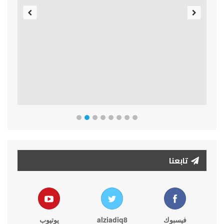
Previous
Next
تابعنا
فيسبوك
alziadiq8
يوتيوب