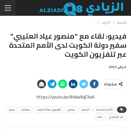
الرئيسية
الكويت
فيديو: لقاء مع “منصور عياد العتيبي”
سفير دولة الكويت لدى الأمم المتحدة
عبر تلفزيون الكويت
6 يناير 2015
مشاركة
https://youtu.be/lHidwXqEXaA
الأمم المتحدة
السفير
برنامج
تلفزيون دولة الكويت
سعادة
سفير
عيد الرشيدي
لقاء