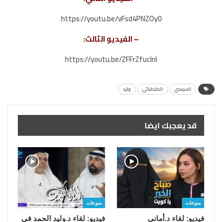
https://youtu.be/vFsd4PNZOy0
– الفيديو الثالث:
https://youtu.be/ZFFrZfuclnI
السيسي
الطبطبائي
وليد
قد يعجبك ايضا
منوعات
منوعات
فيديو: لقاء د.أماني
فيديو: لقاء د.وليد الحمد في