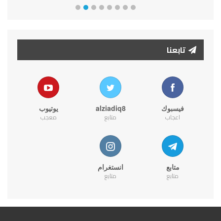
تابعنا
فيسبوك
alziadiq8
يوتيوب
اعجاب
متابع
معجب
متابع
انستغرام
متابع
متابع