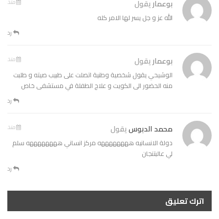
بوعمار
يقول
منذ
الله عز و جل يسر لها الامر كله
رد
بوعمار
يقول
منذ
الوشيحي يقول شخصية وطنية اتصلت على طبيب صيته و طلبت
منه الحضور الى الكويت و علاج الطفلة في مستشفى خاص
رد
محمد الدبوس
يقول
منذ
دولة الانسانيه ههههههههه مركز انساني ههههههههه سلم
لي عالبتنجان
رد
اترك تعليق