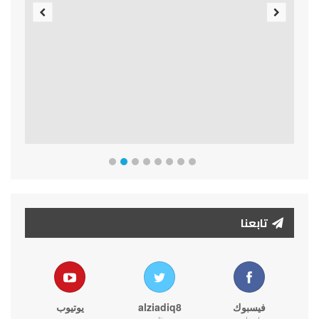
Previous
Next
تابعنا
فيسبوك
alziadiq8
يوتيوب