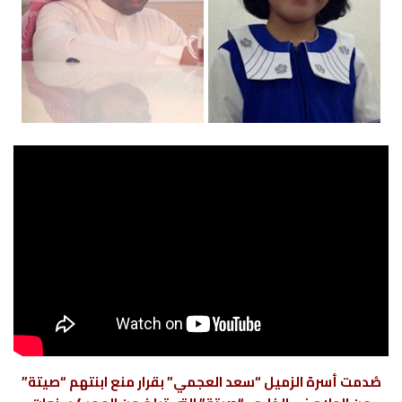
صُدمت أسرة الزميل “سعد العجمي” بقرار منع ابنتهم “صيتة”