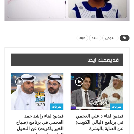
العجمي
سعد
صيتة
قد يعجبك ايضا
منوعات
منوعات
فيديو: لقاء د.علي العجمي
فيديو: لقاء راشد حمد
في برنامج (ليالي الكويت)
العجمي في برنامج (صباح
عن العناية بالبشرة
الخير ياكويت) عن التحول