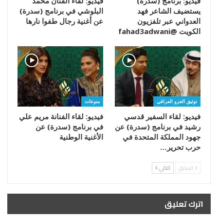
فيديو: برنامج (سدرة)
فيديو: لقاء الفنان محمد
يستضيف الشاعر فهد
البلوشي في برنامج (سدرة)
العدواني عبر تلفزيون
عن أغنية رجال طفوا نارها
الكويت @fahad3adwani
توثيق الغزو العراقي
منوعات
فيديو: لقاء السفير قدسي
فيديو: لقاء الفنانة مريم علي
رشيد في برنامج (سدرة) عن
في برنامج (سدرة) عن
جهود المملكة المتحدة في
الأغنية الوطنية
حرب تحرير…
السابق
التالي
اترك تعليق