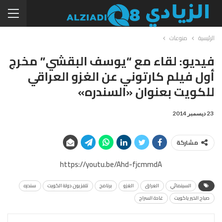
الرئيسية
منوعات
فيديو: لقاء مع “يوسف البقشي” مخرج
أول فيلم كارتوني عن الغزو العراقي
للكويت بعنوان «السندره»
23 ديسمبر 2014
مشاركة
https://youtu.be/Ahd-fjcmmdA
السينمائي
العراق
الغزو
برنامج
تلفزيون دولة الكويت
سندره
صباح الخير ياكويت
غادة السراج