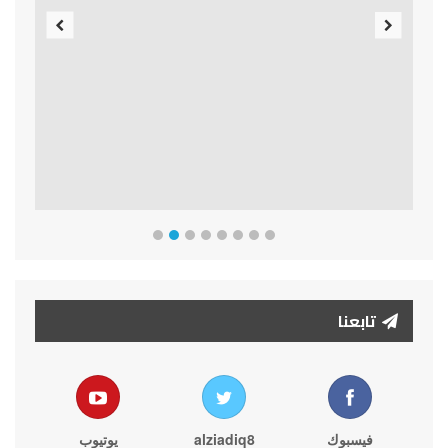
Previous
Next
تابعنا
فيسبوك
alziadiq8
يوتيوب