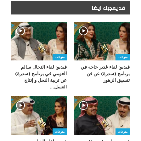
قد يعجبك ايضا
منوعات
منوعات
فيديو: لقاء غدير خاجه في
فيديو: لقاء النحال سالم
برنامج (سدرة) عن فن
العومي في برنامج (سدرة)
تنسيق الزهور
عن تربية النحل و إنتاج
العسل…
منوعات
منوعات