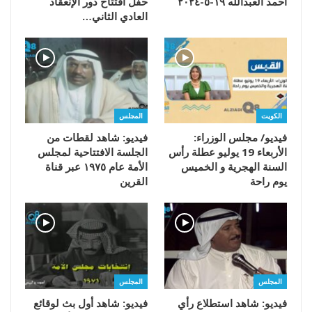
أحمد العبدالله ١٩-٥-٢٠٢٤
حفل افتتاح دور الإنعقاد
العادي الثاني…
الكويت
المجلس
فيديو/ مجلس الوزراء:
فيديو: شاهد لقطات من
الأربعاء 19 يوليو عطلة رأس
الجلسة الافتتاحية لمجلس
السنة الهجرية و الخميس
الأمة عام ١٩٧٥ عبر قناة
يوم راحة
القرين
المجلس
المجلس
فيديو: شاهد استطلاع رأي
فيديو: شاهد أول بث لوقائع