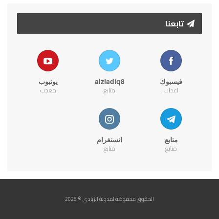
تابعنا
فيسبوك
alziadiq8
يوتيوب
اعجاب
متابع
معجب
متابع
انستغرام
متابع
متابع
الحقوق محفوظة لمدونة الزيادي © 2026