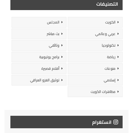
التصنيفات
الكويت
المجلس
عربي وعالمي
بث مباشر
تكنولوجيا
وثائقي
رياضة
برامج يوتيوبية
منوعات
أفلام قصيرة
إسلامي
توثيق الغزو العراقي
مظاهرات الكويت
انستغرام