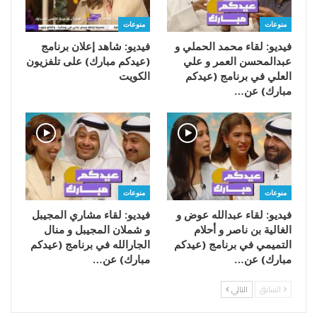
منوعات
منوعات
فيديو: لقاء محمد الحملي و
فيديو: شاهد إعلان برنامج
عبدالمحسن العمر و علي
(عيدكم مبارك) على تلفزيون
العلي في برنامج (عيدكم
الكويت
مبارك) عن…
منوعات
منوعات
فيديو: لقاء عبدالله عوض و
فيديو: لقاء مشاري المجيبل
الغالية بن ناصر و أحلام
و شملان المجيبل و منال
التميمي في برنامج (عيدكم
الجارالله في برنامج (عيدكم
مبارك) عن…
مبارك) عن…
السابق
التالي