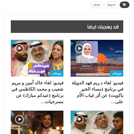
الدويلة
مبارك
قد يعجبك ايضا
منوعات
منوعات
فيديو: لقاء د.ريم فهد الدويلة
فيديو: لقاء خالد أمين و مريم
في برنامج (مساء الخير
شعيب و محمد الكاظمي في
ياكويت) عن أثر غياب الأم
برنامج (عيدكم مبارك) عن
على…
مسرحيات…