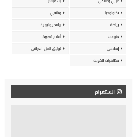
عربي وعالمي
بث مباشر
تكنولوجيا
وثائقي
رياضة
برامج يوتيوبية
منوعات
أفلام قصيرة
إسلامي
توثيق الغزو العراقي
مظاهرات الكويت
انستغرام