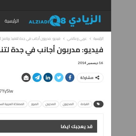
الرئيسية
الرئيسية
عربي وعالمي
فيديو: مدربون أجانب في جدة لتنفيذ برنامج لق
فيديو: مدربون أجانب في جدة لتنف
16 ديسمبر 2014
مشاركة
l7YySIw
القيادة
المدربون
المدربين
المرور
المملكة العربية الس
قد يعجبك ايضا