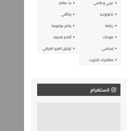
عربي وعالمي
بث مباشر
تكنولوجيا
وثائقي
رياضة
برامج يوتيوبية
منوعات
أفلام قصيرة
إسلامي
توثيق الغزو العراقي
مظاهرات الكويت
انستغرام