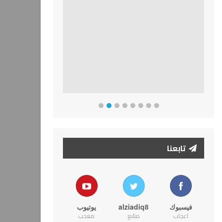
تابعنا
فيسبوك
alziadiq8
يوتيوب
اعجاب
متابع
معجب