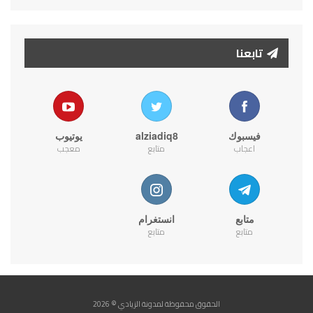
تابعنا
فيسبوك
alziadiq8
يوتيوب
اعجاب
متابع
معجب
متابع
انستغرام
متابع
متابع
الحقوق محفوظة لمدونة الزيادي © 2026