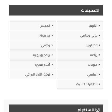
التصنيفات
الكويت
المجلس
عربي وعالمي
بث مباشر
تكنولوجيا
وثائقي
رياضة
برامج يوتيوبية
منوعات
أفلام قصيرة
إسلامي
توثيق الغزو العراقي
مظاهرات الكويت
انستغرام