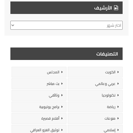
الأرشيف
الأرشيف
التصنيفات
الكويت
المجلس
عربي وعالمي
بث مباشر
تكنولوجيا
وثائقي
رياضة
برامج يوتيوبية
منوعات
أفلام قصيرة
إسلامي
توثيق الغزو العراقي