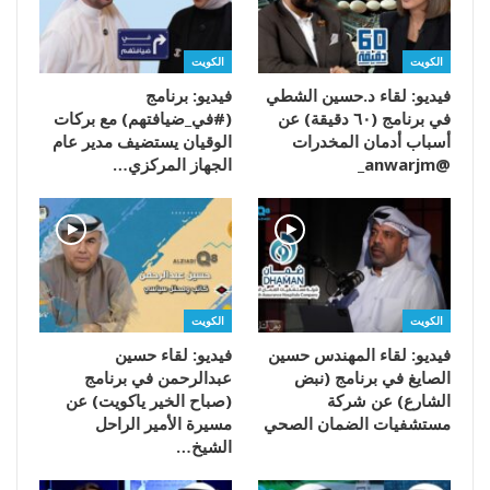
الكويت
الكويت
فيديو: لقاء د.حسين الشطي
فيديو: برنامج
في برنامج (٦٠ دقيقة) عن
(#في_ضيافتهم) مع بركات
أسباب أدمان المخدرات
الوقيان يستضيف مدير عام
@anwarjm_
الجهاز المركزي…
الكويت
الكويت
فيديو: لقاء المهندس حسين
فيديو: لقاء حسين
الصايغ في برنامج (نبض
عبدالرحمن في برنامج
الشارع) عن شركة
(صباح الخير ياكويت) عن
مستشفيات الضمان الصحي
مسيرة الأمير الراحل
الشيخ…