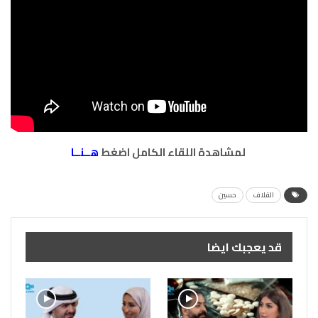
لمشاهدة اللقاء الكامل اضغط
هــنــا
القلاف
حسين
قد يعجبك ايضا