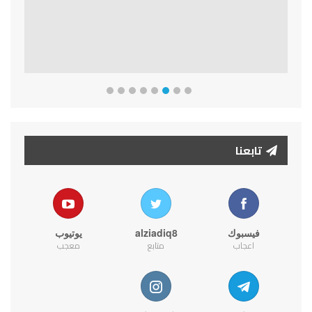
تابعنا
فيسبوك
alziadiq8
يوتيوب
اعجاب
متابع
معجب