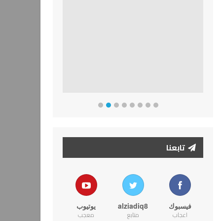
تابعنا
فيسبوك
alziadiq8
يوتيوب
اعجاب
متابع
معجب