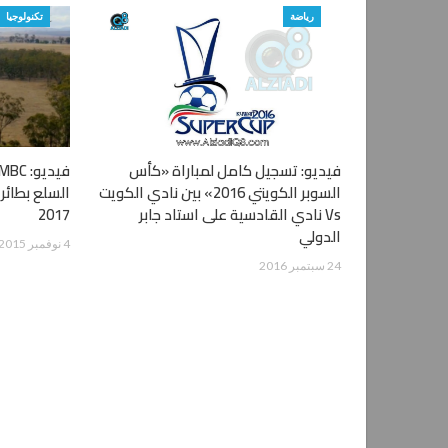
رياضة
تكنولوجيا
فيديو: تسجيل كامل لمباراة «كأس
السوبر الكويتي 2016» بين نادي الكويت
السلع بطائر
Vs نادي القادسية على استاد جابر
2017
الدولي
4 نوفمبر 2015
24 سبتمبر 2016