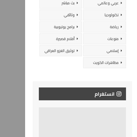
عربي وعالمي
بث مباشر
تكنولوجيا
وثائقي
رياضة
برامج يوتيوبية
منوعات
أفلام قصيرة
إسلامي
توثيق الغزو العراقي
مظاهرات الكويت
انستغرام