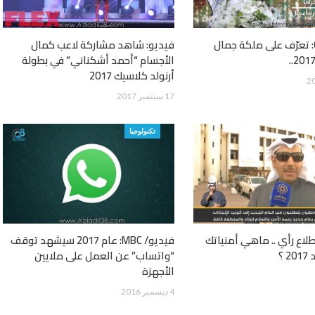
فيديو/ CNN: تعرّف على ملكة جمال
فيديو: شاهد مشاركة لاعب كمال
الأجسام “أحمد أشكناني” في بطولة
أرنولد كلاسيك 2017
17 سبتمبر 2017
تكنولوجيا
لاع رأي .. ماهي أمنياتك
فيديو/ MBC: عام 2017 سيشهد توقف
 ؟
“واتساب” عن العمل على ملايين
الأجهزة
4 ديسمبر 2016