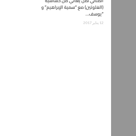
المثالي لمن يعاني من حساسية
(الغلوتين) مع “سمية الإبراهيم” و
“يوسف…
12 يناير 2017