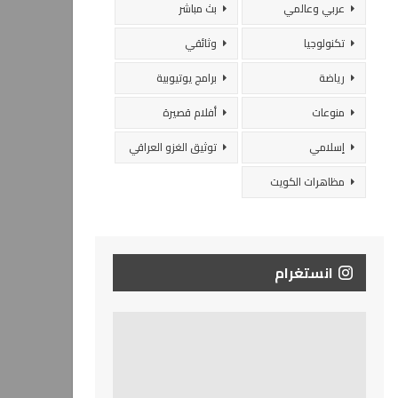
عربي وعالمي
بث مباشر
تكنولوجيا
وثائقي
رياضة
برامج يوتيوبية
منوعات
أفلام قصيرة
إسلامي
توثيق الغزو العراقي
مظاهرات الكويت
انستغرام