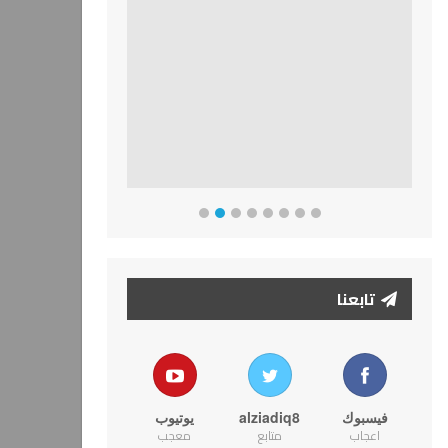
تابعنا
فيسبوك
alziadiq8
يوتيوب
اعجاب
متابع
معجب