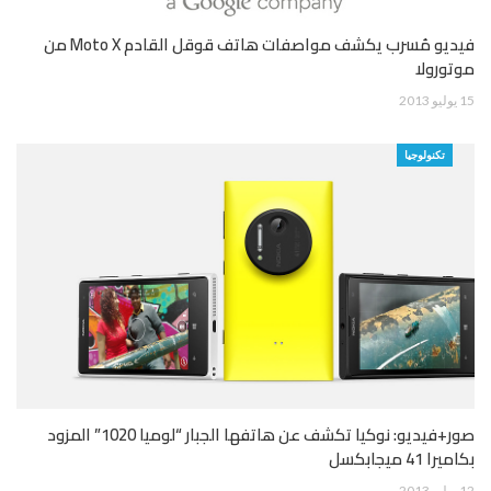
فيديو مُسرب يكشف مواصفات هاتف قوقل القادم Moto X من
موتورولا
15 يوليو 2013
تكنولوجيا
صور+فيديو: نوكيا تكشف عن هاتفها الجبار “لوميا 1020” المزود
بكاميرا 41 ميجابكسل
12 يوليو 2013