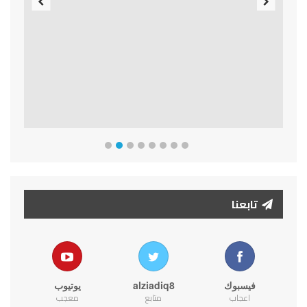
Previous
Next
تابعنا
فيسبوك
alziadiq8
يوتيوب
اعجاب
متابع
معجب