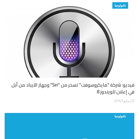
تكنولوجيا
فيديو: شركة “مايكروسوفت” تسخر من “Siri” وجهاز الآيباد من أبل
في إعلان للويندوز 8
23 مايو 2013
تكنولوجيا