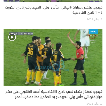
فيديو: ملخص مباراة #نهائي_كأس_ولي_العهد وفوز نادي الكويت
2 – 1 نادي القادسية
12 يناير 2021
رياضة
فيديو: لحظة إعتداء لاعب نادي #القادسية أحمد الظفيري على حكم
مباراة نهائي كأس ولي العهد.. و رد الحكم بإعطاءه كرت أحمر
12 يناير 2021