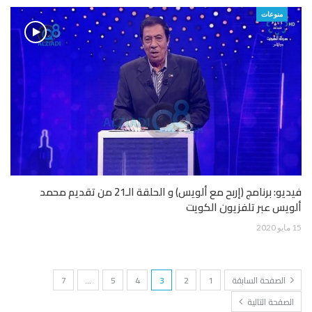
منوعات
فيديو: برنامج (إربح مع ألويس) و الحلقة الـ21 من تقديم محمد
ألويس عبر تلفزيون الكويت
15 مايو 2020
الصفحة السابقة
1
2
3
4
5
…
7
الصفحة التالية