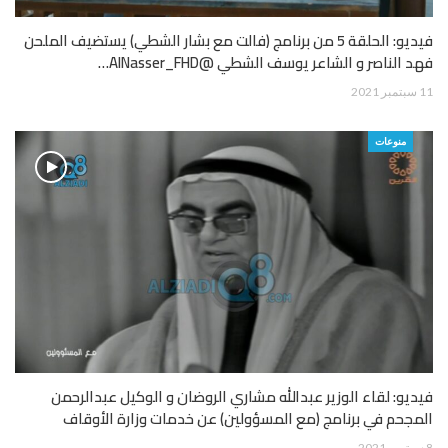
فيديو: الحلقة 5 من برنامج (فالت مع بشار الشطي) يستضيف الملحن
فهد الناصر و الشاعر يوسف الشطي @AlNasser_FHD…
11 سبتمبر 2021
منوعات
فيديو: لقاء الوزير عبدالله مشاري الروضان و الوكيل عبدالرحمن
المجحم في برنامج (مع المسؤولين) عن خدمات وزارة الأوقاف
8 سبتمبر 2021