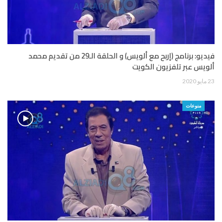
فيديو: برنامج (إربح مع ألويس) و الحلقة الـ29 من تقديم محمد
ألويس عبر تلفزيون الكويت
23 مايو 2020
منوعات