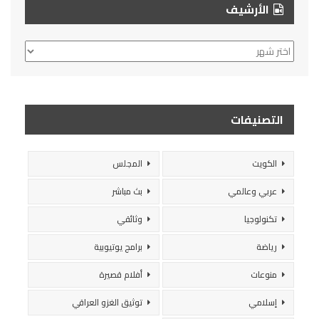
الأرشيف
الأرشيف
التصنيفات
الكويت
المجلس
عربي وعالمي
بث مباشر
تكنولوجيا
وثائقي
رياضة
برامج يوتيوبية
منوعات
أفلام قصيرة
إسلامي
توثيق الغزو العراقي