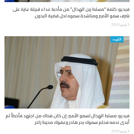
فيديو: كلمة “مسلط زبن الهذال” من مأدبة غداء قبيلة عنزة على
شرف سمو الأمير ومناشدة سموه لحل قضية البدون
5 يونيو 2013
الكويت
فيديو: مسلط الهذال لسمو الأمير: إن كان هناك من اجتهد فأخطأ ثم
أبدى ندمه فحلم سموك بحر هادر وعفوك محيط زاخر
5 يونيو 2013