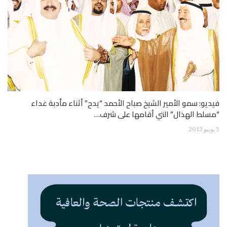
فيديو: سمو الأمير الشيخ صباح الأحمد “يدح” أثناء مأدبة غداء
“مسلط الهذال” التي أقامها على شرف…
5 يونيو 2013