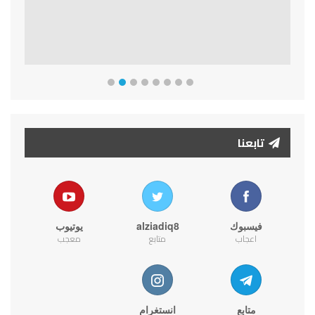
تابعنا
فيسبوك
alziadiq8
يوتيوب
اعجاب
متابع
معجب
متابع
انستغرام