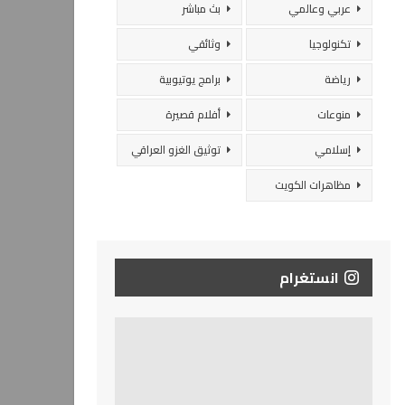
عربي وعالمي
بث مباشر
تكنولوجيا
وثائقي
رياضة
برامج يوتيوبية
منوعات
أفلام قصيرة
إسلامي
توثيق الغزو العراقي
مظاهرات الكويت
انستغرام