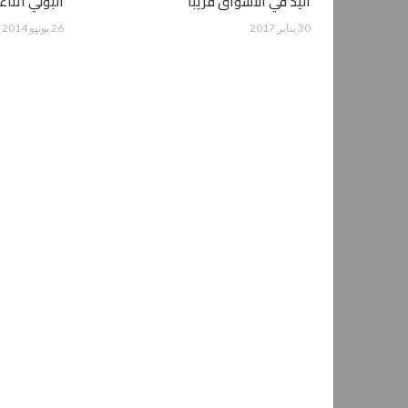
اليد في الأسواق قريباً
البولي أثنا
30 يناير 2017
26 يونيو 2014