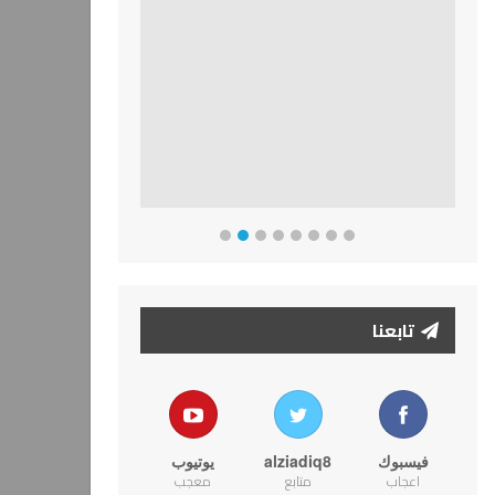
تابعنا
فيسبوك
alziadiq8
يوتيوب
اعجاب
متابع
معجب