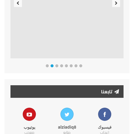
Previous
Next
تابعنا
فيسبوك
alziadiq8
يوتيوب
اعجاب
متابع
معجب