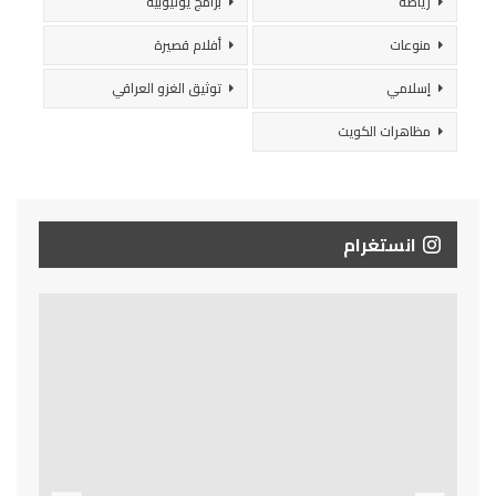
رياضة
برامج يوتيوبية
منوعات
أفلام قصيرة
إسلامي
توثيق الغزو العراقي
مظاهرات الكويت
انستغرام