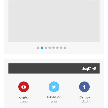
Previous
Next
تابعنا
فيسبوك
alziadiq8
يوتيوب
اعجاب
متابع
معجب