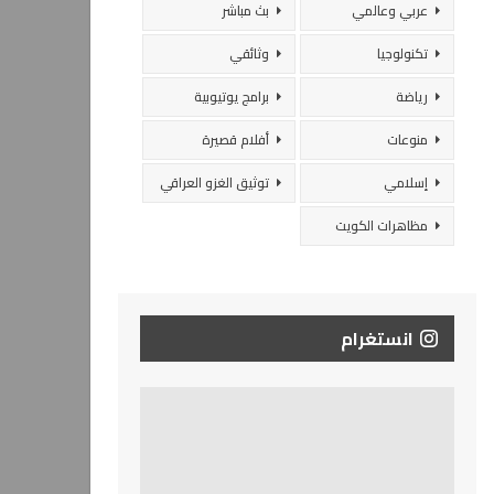
عربي وعالمي
بث مباشر
تكنولوجيا
وثائقي
رياضة
برامج يوتيوبية
منوعات
أفلام قصيرة
إسلامي
توثيق الغزو العراقي
مظاهرات الكويت
انستغرام