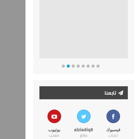
تابعنا
فيسبوك
alziadiq8
يوتيوب
اعجاب
متابع
معجب