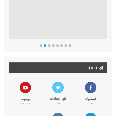
تابعنا
فيسبوك
alziadiq8
يوتيوب
اعجاب
متابع
معجب